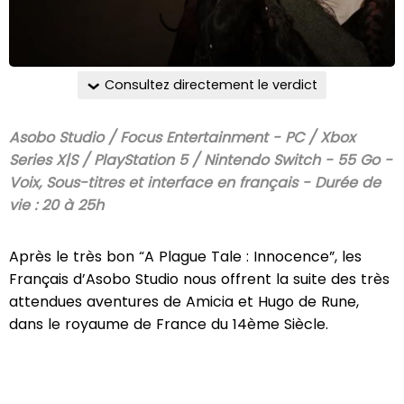
Consultez directement le verdict
Asobo Studio / Focus Entertainment - PC / Xbox
Series X|S / PlayStation 5 / Nintendo Switch - 55 Go -
Voix, Sous-titres et interface en français - Durée de
vie : 20 à 25h
Après le très bon “A Plague Tale : Innocence”, les
Français d’Asobo Studio nous offrent la suite des très
attendues aventures de Amicia et Hugo de Rune,
dans le royaume de France du 14ème Siècle.