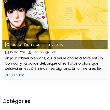
[Critique] Don't call it mystery
16 Mai 2021
Hitman
3216
Un jour d’hiver bien gris, où la seule chose à faire est un
bon curry, la police débarque chez Totonô alors que
celui-ci en est à émincer les oignons. Un crime a eu lieu
dans le quartier...
Lire la suite
Catégories