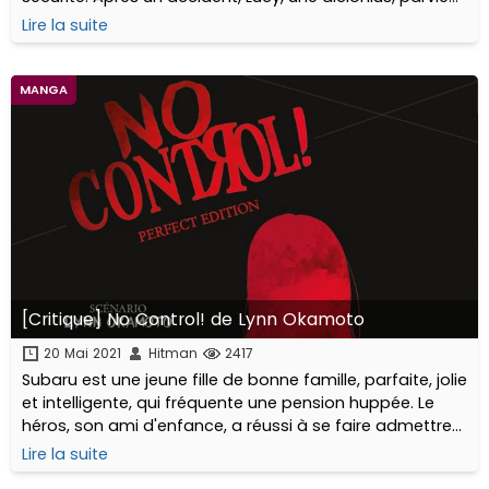
à s'échapper en tuant toutes les personnes sur son
Lire la suite
chemin !
MANGA
[Critique] No Control! de Lynn Okamoto
20 Mai 2021
Hitman
2417
Subaru est une jeune fille de bonne famille, parfaite, jolie
et intelligente, qui fréquente une pension huppée. Le
héros, son ami d'enfance, a réussi à se faire admettre
dans le même lycée qu'elle pour la retrouver...
Lire la suite