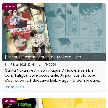
MANGA
[Critique] Insomniaques de Makoto Ojiro
17 Mai 2021
Hitman
2869
Ganta Nakami est insomniaque. À l'école, il semble
donc fatigué, voire associable. Un jour, dans la salle
d'astronomie, il découvre Isaki Magari, endormie dans
un coin. Insomniaque comme lui, mais bien plus
Lire la suite
sociable...
MANGA