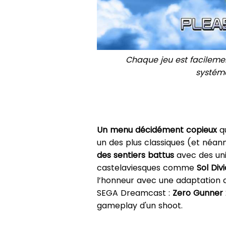
Chaque jeu est facilemen
systéma
Un menu décidément copieux
qu
un des plus classiques (et néan
des sentiers battus
avec des univ
castelaviesques comme
Sol Div
l’honneur avec une adaptation d
SEGA Dreamcast :
Zero Gunner 
gameplay d'un shoot.