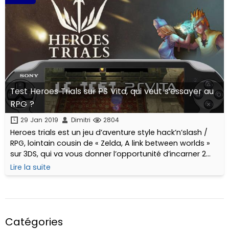
Test Heroes Trials sur PS Vita, qui veut s’essayer au
RPG ?
29 Jan 2019
Dimitri
2804
Heroes trials est un jeu d’aventure style hack’n’slash /
RPG, lointain cousin de « Zelda, A link between worlds »
sur 3DS, qui va vous donner l’opportunité d’incarner 2
jeunes personnages, étudiants en magie, dans des
Lire la suite
contrées verdoyantes remplies de vilaines créatures.
Catégories