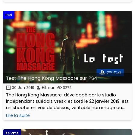
PS4
Test The Hong Kong Massacre sur PS4
30 Jan 2019
Hitman
3272
The Hong Kong Massacre, développé par le studio
indépendant suédois Vreski et sorti le 22 janvier 2019, est
un shooter en vue de dessus, véritable hommage au
cinéma d’action Hong Kongais pouvant être comparé à
Lire la suite
un certain… Hotline Miami. Mais pas que.
PS VITA