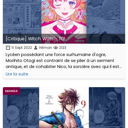
[Critique] Witch Watch T01
11 Sept 2022
Hitman
2123
Lycéen possédant une force surhumaine d'ogre,
Morihito Otogi est contraint de se plier à un serment
antique, et de cohabiter Nico, la sorcière avec qui il est
ami depuis l'enfance...
Lire la suite
MANGA