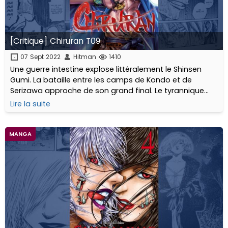
[Critique] Chiruran T09
07 Sept 2022
Hitman
1410
Une guerre intestine explose littéralement le Shinsen
Gumi. La bataille entre les camps de Kondo et de
Serizawa approche de son grand final. Le tyrannique
Kamo Serizawa choisit enfin de sortir de l'ombre...
Lire la suite
MANGA