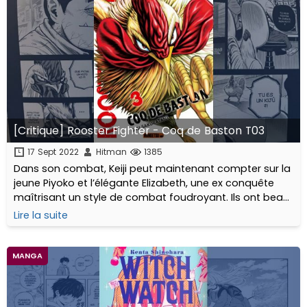
[Critique] Rooster Fighter - Coq de Baston T03
17 Sept 2022
Hitman
1385
Dans son combat, Keiji peut maintenant compter sur la
jeune Piyoko et l’élégante Elizabeth, une ex conquête
maîtrisant un style de combat foudroyant. Ils ont beau
régulièrement se prendre le bec...
Lire la suite
MANGA