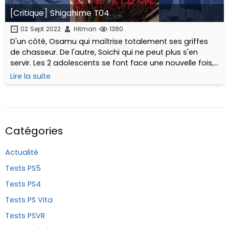
[Critique] Shigahime T04
02 Sept 2022
Hitman
1380
D'un côté, Osamu qui maîtrise totalement ses griffes
de chasseur. De l'autre, Soichi qui ne peut plus s'en
servir. Les 2 adolescents se font face une nouvelle fois,
dans un rapport de force totalement inversé...
Lire la suite
Catégories
Actualité
Tests PS5
Tests PS4
Tests PS Vita
Tests PSVR