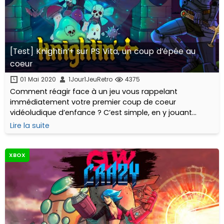
[Test] Knightin’+ sur PS Vita, un coup d’épée au
coeur
01 Mai 2020
1Jour1JeuRetro
4375
Comment réagir face à un jeu vous rappelant
immédiatement votre premier coup de coeur
vidéoludique d’enfance ? C’est simple, en y jouant
comme un gosse ébahi devant son écran et en
Lire la suite
écrivant cet article.
XBOX