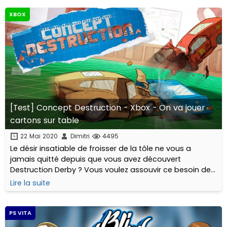
XBOX
[Test] Concept Destruction - Xbox - On va jouer
cartons sur table
22 Mai 2020
Dimitri
4495
Le désir insatiable de froisser de la tôle ne vous a
jamais quitté depuis que vous avez découvert
Destruction Derby ? Vous voulez assouvir ce besoin de
destruction et d’écrasement des adversaires ? Vous
Lire la suite
sentez l’adrénaline monter quand un studio annonce un
jeu de voiture AVEC dégâts ?
PS VITA