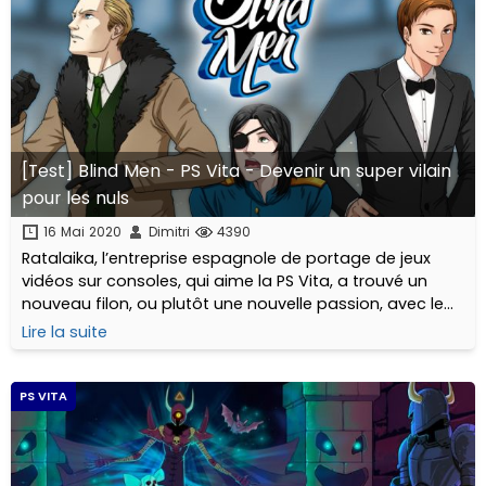
[Test] Blind Men - PS Vita - Devenir un super vilain
pour les nuls
16 Mai 2020
Dimitri
4390
Ratalaika, l’entreprise espagnole de portage de jeux
vidéos sur consoles, qui aime la PS Vita, a trouvé un
nouveau filon, ou plutôt une nouvelle passion, avec le
portage de nombreux visual novels sur notre console
Lire la suite
fétiche.
PS VITA