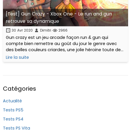
[Test] Gun Crazy - Xbox One - Le run and gun
retrouve sa dynamique
30 Avr 2020
Dimitri
2966
Gun crazy est un jeu arcade façon run & gun qui
compte bien remettre au goût du jour le genre avec
des belles couleurs criardes, une jolie héroïne toute de
pixels vêtue et surtout une bonne dose de musique
Lire la suite
électronique saturée !
Catégories
Actualité
Tests PS5
Tests PS4
Tests PS Vita