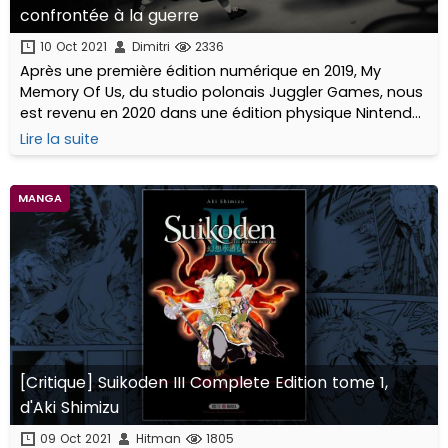
confrontée à la guerre
10 Oct 2021
Dimitri
2336
Après une première édition numérique en 2019, My
Memory Of Us, du studio polonais Juggler Games, nous
est revenu en 2020 dans une édition physique Nintendo
Switch, distribuée par les spécialistes français de
Lire la suite
l'édition limitée Red Art Games.
MANGA
[Critique] Suikoden III Complete Edition tome 1,
d'Aki Shimizu
09 Oct 2021
Hitman
1805