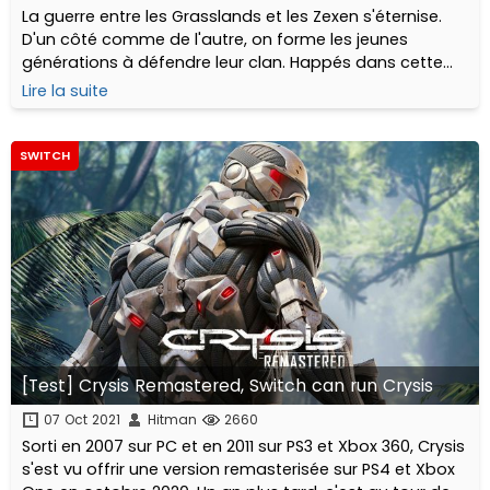
La guerre entre les Grasslands et les Zexen s'éternise.
D'un côté comme de l'autre, on forme les jeunes
générations à défendre leur clan. Happés dans cette
guerre sans fin, la frêle Chris et le jeune Hugo vont
Lire la suite
devoir se battre jusqu'à la mort.
SWITCH
[Test] Crysis Remastered, Switch can run Crysis
07 Oct 2021
Hitman
2660
Sorti en 2007 sur PC et en 2011 sur PS3 et Xbox 360, Crysis
s'est vu offrir une version remasterisée sur PS4 et Xbox