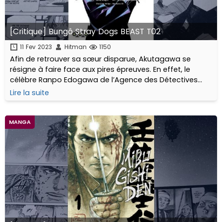
[Critique] Bungô Stray Dogs BEAST T02
11 Fev 2023
Hitman
1150
Afin de retrouver sa sœur disparue, Akutagawa se
résigne à faire face aux pires épreuves. En effet, le
célèbre Ranpo Edogawa de l’Agence des Détectives
Armés lui demande d’accomplir une série de missions...
Lire la suite
MANGA