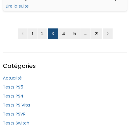
jamais relâché. Il fût bercé par les champs de bataille.
Lire la suite
Tout ce qu’il sût fût appris des...
<
1
2
3
4
5
...
21
>
Catégories
Actualité
Tests PS5
Tests PS4
Tests PS Vita
Tests PSVR
Tests Switch