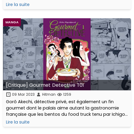
son « service » au jardin d’enfants de son fils constitue
Lire la suite
une couverture...
MANGA
[Critique] Gourmet Detective T01
09 Mar 2023
Hitman
1259
Gorô Akechi, détective privé, est également un fin
gourmet dont le palais aime autant la gastronomie
française que les bentos du food truck tenu par Ichigo
Kobayashi, dont le commerce est installé face à son
Lire la suite
agence.