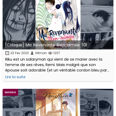
[Critique] Ma Revenante Bien-aimée T01
23 Fev 2023
Hitman
1207
Riku est un salaryman qui vient de se marier avec la
femme de ses rêves, Remi. Mais malgré que son
épouse soit adorable (et un véritable cordon bleu par-
dessus le marché), elle reste quand même une
Lire la suite
revenante...
MANGA