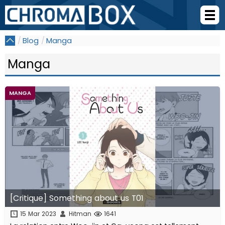
Blog
Manga
Manga
MANGA
[Critique] Something about us T01
15 Mar 2023
Hitman
1641