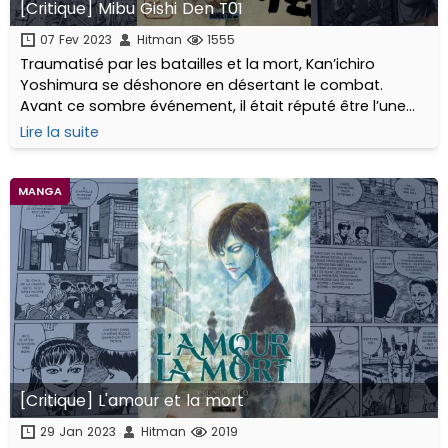
[Critique] Mibu Gishi Den T01
07 Fev 2023
Hitman
1555
Traumatisé par les batailles et la mort, Kan’ichiro
Yoshimura se déshonore en désertant le combat.
Avant ce sombre événement, il était réputé être l’une
des plus fines lames du Shinsen Gumi...
Lire la suite
MANGA
[Critique] L'amour et la mort
29 Jan 2023
Hitman
2019