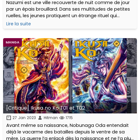
Nazumi est une ville recouverte de nuit comme de jour
par un épais brouillard. Dans ses multitudes de petites
ruelles, les jeunes pratiquent un étrange rituel qui
consiste à demander au premier passant de prédire
Lire la suite
son avenir. Mais ce jeu qui semble...
MANGA
[Critique] Ikusa no Ko T01 et T02
27 Jan 2023
Hitman
1715
Avant même sa naissance, Nobunaga Oda entendait
déjà le vacarme des batailles depuis le ventre de sa
mère. La guerre l’a enlacé dès la naissance et ne l’a plus