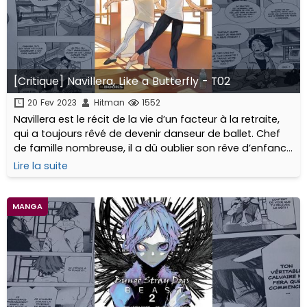
[Critique] Navillera, Like a Butterfly - T02
20 Fev 2023
Hitman
1552
Navillera est le récit de la vie d’un facteur à la retraite,
qui a toujours rêvé de devenir danseur de ballet. Chef
de famille nombreuse, il a dû oublier son rêve d’enfance
au profit d’une situation professionnelle stable...
Lire la suite
MANGA