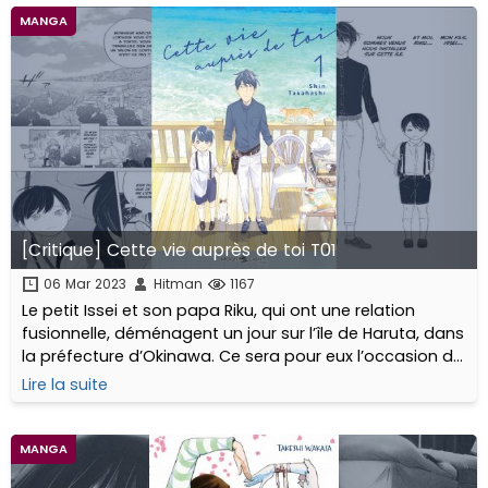
MANGA
[Critique] Cette vie auprès de toi T01
06 Mar 2023
Hitman
1167
Le petit Issei et son papa Riku, qui ont une relation
fusionnelle, déménagent un jour sur l’île de Haruta, dans
la préfecture d’Okinawa. Ce sera pour eux l’occasion de
faire des rencontres très enrichissantes...
Lire la suite
MANGA