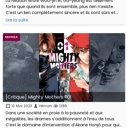
La relation entre Woo-jin et Ga-yeong est tellement
forte que quand ils sont ensemble, plus rien n’existe.
C’est un lien complètement sincère et ils sont sûrs et
certains d’être les meilleurs amis au monde. Mais il n’y a
Lire la suite
qu’eux qui le pensent!
MANGA
[Critique] Mighty Mothers T01
10 Mar 2023
Hitman
1288
Dans une société en proie à la pauvreté et aux
inégalités, les drames s’additionnent à l’insu de tous.
C’est le domaine d’intervention d’Akane Honjô pour qui