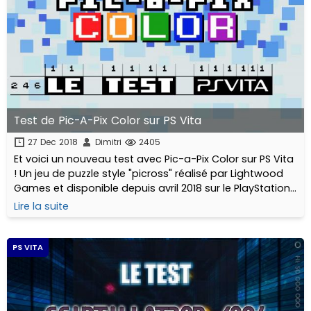
Test de Pic-A-Pix Color sur PS Vita
27 Dec 2018
Dimitri
2405
Et voici un nouveau test avec Pic-a-Pix Color sur PS Vita
! Un jeu de puzzle style "picross" réalisé par Lightwood
Games et disponible depuis avril 2018 sur le PlayStation
Store au prix de 7,99€
Lire la suite
PS VITA