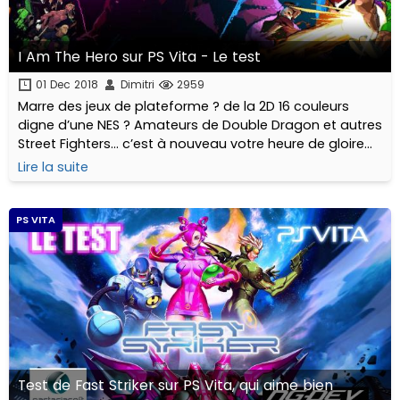
I Am The Hero sur PS Vita - Le test
01 Dec 2018
Dimitri
2959
Marre des jeux de plateforme ? de la 2D 16 couleurs
digne d’une NES ? Amateurs de Double Dragon et autres
Street Fighters… c’est à nouveau votre heure de gloire
sur PS Vita !
Lire la suite
PS VITA
Test de Fast Striker sur PS Vita, qui aime bien