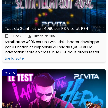
Test de Scintillatron 4096 sur PS Vita et PS4
18 Dec 2018
Hitman
2053
Scintillatron 4096 est un Twin Stick Shooter développé
par kFunction et disponible au prix de 9,99 € sur le
Playstation Store en cross-buy PS4. Nous allons tester
aujourd'hui conjointement les 2 plateformes.
Lire la suite
PS VITA