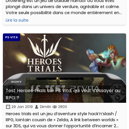
Drowning est un jeu de balade narratif où vous êtes
plongé dans un univers de verdure, agréable et calme.
Votre seule possibilité dans ce monde entièrement en
3D : avancer.
Lire la suite
PS VITA
Test Heroes Trials sur PS Vita, qui veut s’essayer au
RPG ?
29 Jan 2019
Dimitri
2800
Heroes trials est un jeu d’aventure style hack’n’slash /
RPG, lointain cousin de « Zelda, A link between worlds »
sur 3DS, qui va vous donner l’opportunité d’incarner 2