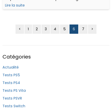
buy.
Lire la suite
<
1
2
3
4
5
6
7
>
Catégories
Actualité
Tests PS5
Tests PS4
Tests PS Vita
Tests PSVR
Tests Switch