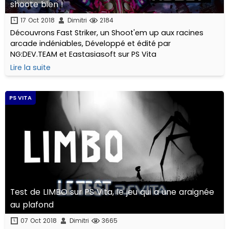
shoote bien !
17 Oct 2018
Dimitri
2184
Découvrons Fast Striker, un Shoot'em up aux racines
arcade indéniables, Développé et édité par
NG:DEV.TEAM et Eastasiasoft sur PS Vita
Lire la suite
PS VITA
Test de LIMBO sur PS Vita, le jeu qui a une araignée
au plafond
07 Oct 2018
Dimitri
3665