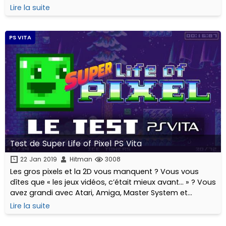
jeunes personnages, étudiants en magie, dans des
Lire la suite
contrées verdoyantes remplies de vilaines créatures.
PS VITA
Test de Super Life of Pixel PS Vita
22 Jan 2019
Hitman
3008
Les gros pixels et la 2D vous manquent ? Vous vous
dîtes que « les jeux vidéos, c’était mieux avant… » ? Vous
avez grandi avec Atari, Amiga, Master System et
consorts… ?
Lire la suite