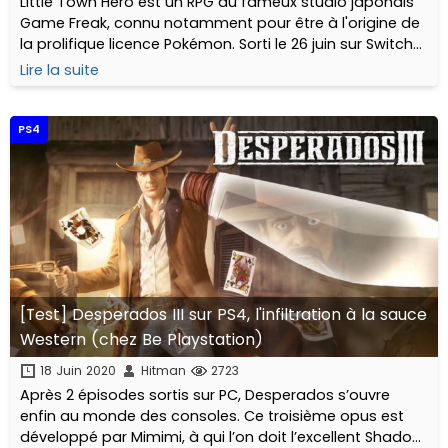
Little Town Hero est un RPG du fameux studio japonais
Game Freak, connu notamment pour être à l'origine de
la prolifique licence Pokémon. Sorti le 26 juin sur Switch
et PS4, nous vous proposons également l'unboxing de
Lire la suite
l'édition physique collector ici. Lorsque qu'un studio à
l'origine d'une licence à succès sort une nouvelle IP, les
attentes sont forcément grandes. Le nouveau bébé du
PS4
studio nippon sera-t-il à la hauteur des espérances ?
[Test] Desperados III sur PS4, l'infiltration à la sauce
Western (chez Be Playstation)
18 Juin 2020
Hitman
2723
Après 2 épisodes sortis sur PC, Desperados s’ouvre
enfin au monde des consoles. Ce troisième opus est
développé par Mimimi, à qui l’on doit l’excellent Shadow