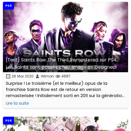
PS4
[Test] Saints Row The Third Remastered sur PS4,
Les Saints sont passés chez Image as Designed!
26 Mai 2020
Hitman
4887
Surprise ! Le troisième (et le meilleur) opus de la
franchise Saints Row est de retour en version
remasterisée ! Initialement sorti en 2011 sur la génération
de consoles précédente, le jeu n'a rien perdu de son fun
Lire la suite
mais commençait à prendre un sacré coup de vieux
point de vue graphismes. Que vaut cette nouvelle
mouture ? C'est ce que nous allons découvrir…
PS4