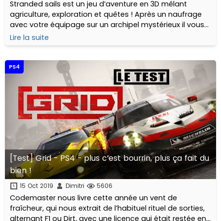
Stranded sails est un jeu d’aventure en 3D mêlant
agriculture, exploration et quêtes ! Après un naufrage
avec votre équipage sur un archipel mystérieux il vous
faudra relever de nombreux défis pour pouvoir vous en
Lire la suite
évader...
PS4
[Test] Grid - PS4 - plus c’est bourrin, plus ça fait du
bien !
15 Oct 2019
Dimitri
5606
Codemaster nous livre cette année un vent de
fraîcheur, qui nous extrait de l’habituel rituel de sorties,
alternant F1 ou Dirt, avec une licence qui était restée en