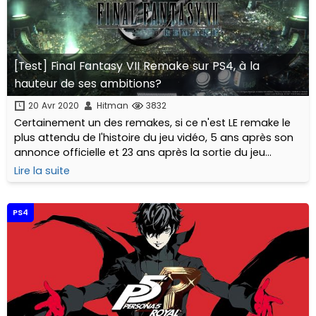
[Test] Final Fantasy VII Remake sur PS4, à la
hauteur de ses ambitions?
20 Avr 2020
Hitman
3832
Certainement un des remakes, si ce n'est LE remake le
plus attendu de l'histoire du jeu vidéo, 5 ans après son
annonce officielle et 23 ans après la sortie du jeu
original, Final Fantasy VII Remake débarque enfin dans
Lire la suite
nos consoles. Après l'accueil mitigé de Final Fantasy XV,
ce remake était attendu au tournant. Saura-t-il
satisfaire les fans de la première heure? Et ceux qui
PS4
découvriront Cloud et son équipe?