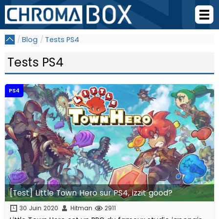
Blog
Tests PS4
Tests PS4
PS4
[Test] Little Town Hero sur PS4, izzit good?
30 Juin 2020
Hitman
2911