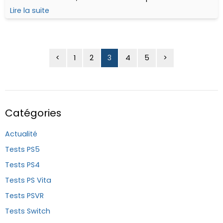
sommeil depuis quelques années : Grid.
Lire la suite
<
1
2
3
4
5
>
Catégories
Actualité
Tests PS5
Tests PS4
Tests PS Vita
Tests PSVR
Tests Switch