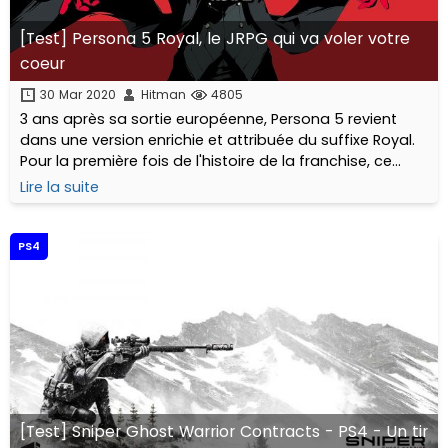
[Test] Persona 5 Royal, le JRPG qui va voler votre
coeur
30 Mar 2020
Hitman
4805
3 ans après sa sortie européenne, Persona 5 revient
dans une version enrichie et attribuée du suffixe Royal.
Pour la première fois de l'histoire de la franchise, ce
nouvel opus est intégralement traduit en Français.
Lire la suite
Aucune excuse pour ne pas craquer maintenant.
PS4
[Test] Sniper Ghost Warrior Contracts - PS4 - Un tir