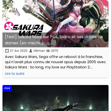
[Test] Sakura Wars sur PS4, Seijiro et ses drôles de
dames (en mecha)
27 Avr 2020
Hitman
3375
Avec Sakura Wars, Sega offre un reboot à la franchise,
qui n'avait plus connu de nouvel opus depuis 2005 avec
Sakura Wars : So long, my love sur PlayStation 2.
Véritable carton au Japon, le soft connaîtra-t-il le
Lire la suite
même succès en Europe ?
PS4