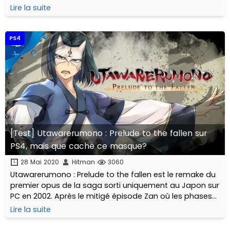
tactics : Blades of the Shogun. En route pour l’Ouest
Lire la suite
américain !
PS4
[Test] Utawarerumono : Prelude to the fallen sur
PS4, mais que cache ce masque?
28 Mai 2020
Hitman
3060
Utawarerumono : Prelude to the fallen est le remake du
premier opus de la saga sorti uniquement au Japon sur
PC en 2002. Après le mitigé épisode Zan où les phases
de combat se déroulaient en Musou, retour aux sources
Lire la suite
ici et au Tactical RPG.