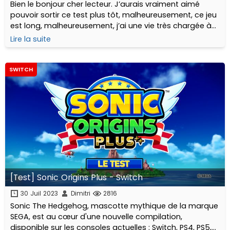
Bien le bonjour cher lecteur. J’aurais vraiment aimé
pouvoir sortir ce test plus tôt, malheureusement, ce jeu
est long, malheureusement, j’ai une vie très chargée à
côté, et plein d’autres facteurs m’ont empêché d’écrire
Lire la suite
ces lignes plus tôt.
SWITCH
[Test] Sonic Origins Plus - Switch
30 Juil 2023
Dimitri
2816
Sonic The Hedgehog, mascotte mythique de la marque
SEGA, est au cœur d'une nouvelle compilation,
disponible sur les consoles actuelles : Switch, PS4, PS5,