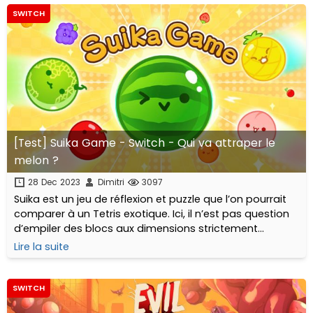
SWITCH
[Test] Suika Game - Switch - Qui va attraper le
melon ?
28 Dec 2023
Dimitri
3097
Suika est un jeu de réflexion et puzzle que l’on pourrait
comparer à un Tetris exotique. Ici, il n’est pas question
d’empiler des blocs aux dimensions strictement
cubiques pour créer des lignes complètes mais...
Lire la suite
SWITCH