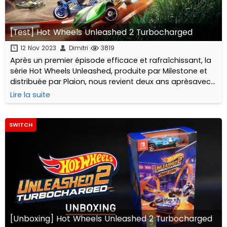
[Test] Hot Wheels Unleashed 2 Turbocharged
12 Nov 2023
Dimitri
3819
Après un premier épisode efficace et rafraîchissant, la
série Hot Wheels Unleashed, produite par Milestone et
distribuée par Plaion, nous revient deux ans aprèsavec
un numéro 2 nommé sobrement : Turbocharged...
Lire la suite
SWITCH
[Unboxing] Hot Wheels Unleashed 2 Turbocharged