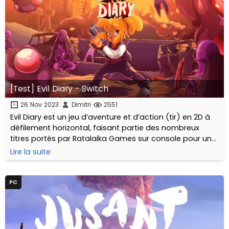
[Test] Evil Diary - Switch
26 Nov 2023
Dimitri
2551
Evil Diary est un jeu d’aventure et d’action (tir) en 2D à
défilement horizontal, faisant partie des nombreux
titres portés par Ratalaika Games sur console pour un
prix modique : 5€.
Lire la suite
PC