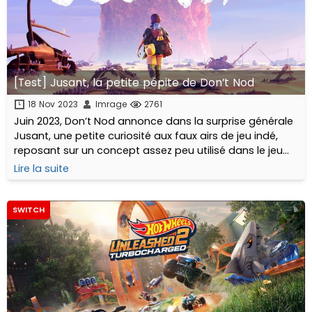
[Test] Jusant, la petite pépite de Don’t Nod
18 Nov 2023
Imrage
2761
Juin 2023, Don’t Nod annonce dans la surprise générale
Jusant, une petite curiosité aux faux airs de jeu indé,
reposant sur un concept assez peu utilisé dans le jeu
vidéo : l’escalade...
Lire la suite
SWITCH