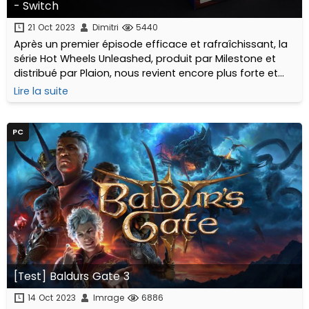
- Switch
21 Oct 2023
Dimitri
5440
Après un premier épisode efficace et rafraîchissant, la
série Hot Wheels Unleashed, produit par Milestone et
distribué par Plaion, nous revient encore plus forte et
boostée aux hormones. Déballage de l'édition physique
Lire la suite
Pure Fire Edition !
PC
[Test] Baldurs Gate 3
14 Oct 2023
Imrage
6886