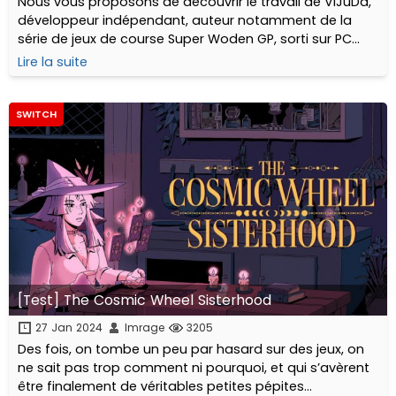
Nous vous proposons de découvrir le travail de ViJuDa,
développeur indépendant, auteur notamment de la
série de jeux de course Super Woden GP, sorti sur PC
mais également sur consoles et Steam Deck...
Lire la suite
SWITCH
[Test] The Cosmic Wheel Sisterhood
27 Jan 2024
Imrage
3205
Des fois, on tombe un peu par hasard sur des jeux, on
ne sait pas trop comment ni pourquoi, et qui s’avèrent
être finalement de véritables petites pépites...