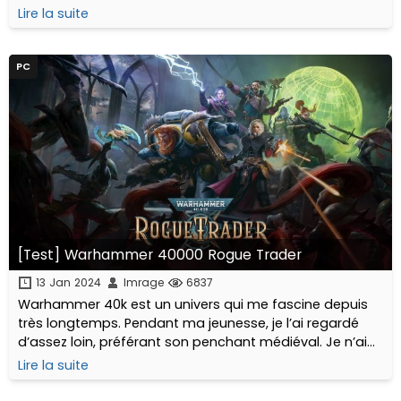
Lire la suite
PC
[Test] Warhammer 40000 Rogue Trader
13 Jan 2024
Imrage
6837
Warhammer 40k est un univers qui me fascine depuis
très longtemps. Pendant ma jeunesse, je l’ai regardé
d’assez loin, préférant son penchant médiéval. Je n’ai
jamais eu la chance de jouer au Wargame, cependant...
Lire la suite