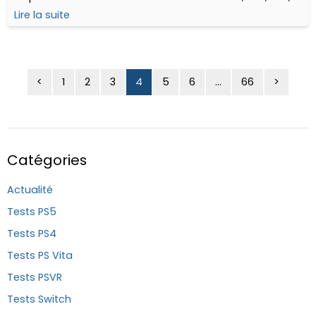
Xbox, se concentrant sur les titres qui ont fait la genèse
Lire la suite
de la licence...
<
1
2
3
4
5
6
...
66
>
Catégories
Actualité
Tests PS5
Tests PS4
Tests PS Vita
Tests PSVR
Tests Switch