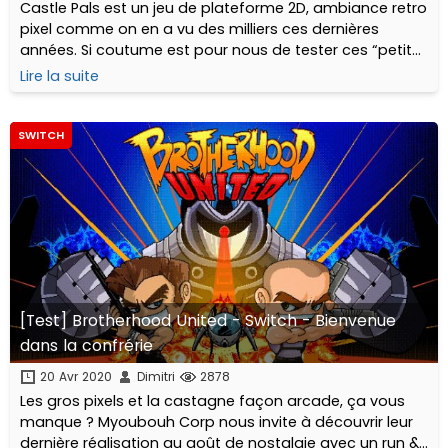
Castle Pals est un jeu de plateforme 2D, ambiance retro
pixel comme on en a vu des milliers ces dernières
années. Si coutume est pour nous de tester ces “petits
jeux” sur PS Vita...
Lire la suite
SWITCH
[Test] Brotherhood United - Switch - Bienvenue
dans la confrérie
20 Avr 2020
Dimitri
2878
Les gros pixels et la castagne façon arcade, ça vous
manque ? Myoubouh Corp nous invite à découvrir leur
dernière réalisation au goût de nostalgie avec un run &