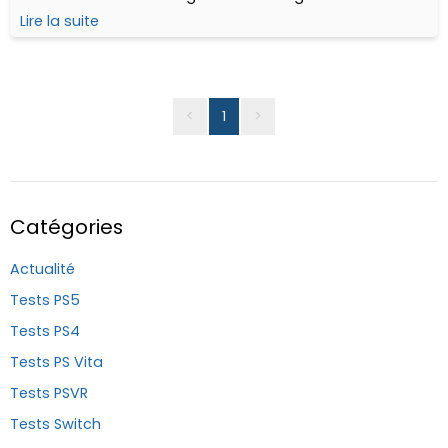
gun pixel qui ne fait pas dans la dentelle.
Lire la suite
<
1
>
Catégories
Actualité
Tests PS5
Tests PS4
Tests PS Vita
Tests PSVR
Tests Switch