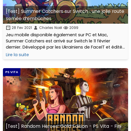
[Test] Summer Catchers sur Switch : une jolie route
semée d’embûches
28 Fev 2021
Charles Noël
2099
Jeu mobile disponible également sur PC et Mac,
Summer Catchers est arrivé sur Switch le 11 février
dernier. Développé par les Ukrainiens de FaceIT et édité
par Noodlecake, ce titre d’arcade/aventure aux (faux
Lire la suite
?) airs d’endless runner...
PS VITA
[Test] Random Heroes: Gold Edition - PS Vita - Fini