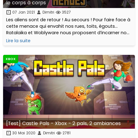
le corps à corps
07 Jan 2021
Dimitri
3527
Les aliens sont de retour ! Au secours ! Pour faire face à
cette menace qui envahit nos rues, toits, égouts…
Ratalaika et Woblyware nous proposent d’incarner non
pas un seul héros mais une belle brochette de
Lire la suite
personnages...
XBOX
[Test] Castle Pals - Xbox - 2 pals, 2 ambiances
30 Mai 2020
Dimitri
2781