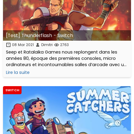
[Test] Thunderflash - Switch
08 Mar 2021
Dimitri
2763
Seep et Ratalaika Games nous replongent dans les
années 80, époque des premières consoles, micro
ordinateurs et incontournables salles d’arcade avec un
jeu inédit, hommage aux run & gun vue de dessus, j’ai
Lire la suite
nommé Thunderflash !
SWITCH