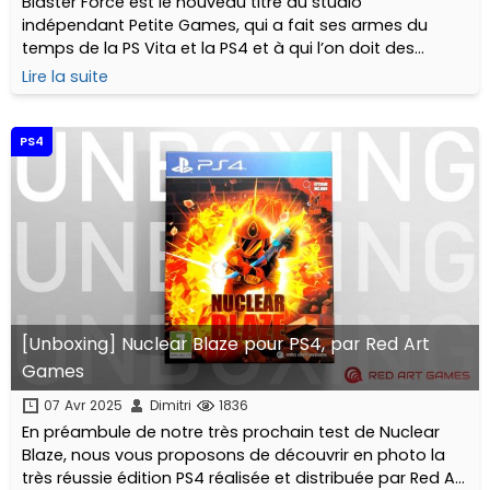
Blaster Force est le nouveau titre du studio
indépendant Petite Games, qui a fait ses armes du
temps de la PS Vita et la PS4 et à qui l’on doit des
pépites comme Super Destronaut DX, Land War, Bouncy
Lire la suite
Bullets, ou encore la franchise Midnight.
PS4
[Unboxing] Nuclear Blaze pour PS4, par Red Art
Games
07 Avr 2025
Dimitri
1836
En préambule de notre très prochain test de Nuclear
Blaze, nous vous proposons de découvrir en photo la
très réussie édition PS4 réalisée et distribuée par Red Art