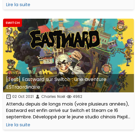
Games !
Lire la suite
SWITCH
[Test] Eastward sur Switch : une aventure
ESTraordinaire
02 Oct 2021
Charles Noël
4962
Attendu depuis de longs mois (voire plusieurs années),
Eastward est enfin arrivé sur Switch et Steam ce 16
septembre. Développé par le jeune studio chinois Pixpil
et édité par Chucklefish, il s’agit d’un jeu
Lire la suite
d’action/aventure/RPG mêlant pixel art et...