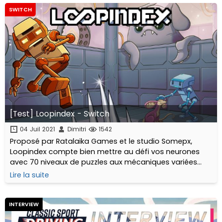
SWITCH
[Test] Loopindex - Switch
04 Juil 2021
Dimitri
1542
Proposé par Ratalaika Games et le studio Somepx,
Loopindex compte bien mettre au défi vos neurones
avec 70 niveaux de puzzles aux mécaniques variées
dans un monde pixelisé, à la fois paisible et tellement
Lire la suite
dangereux...
INTERVIEW