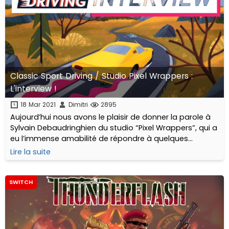
Classic Sport Driving / Studio Pixel Wrappers :
L'interview !
18 Mar 2021
Dimitri
2895
Aujourd’hui nous avons le plaisir de donner la parole à
Sylvain Debaudringhien du studio “Pixel Wrappers”, qui a
eu l’immense amabilité de répondre à quelques
questions à propos de son jeu de course mêlant
Lire la suite
tradition et modernité : Classic Sport Driving
SWITCH